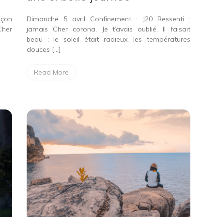
si
belle
eçon
Dimanche 5 avril Confinement : J20 Ressenti :
journée
Cher
jamais Cher corona, Je t’avais oublié. Il faisait
beau : le soleil était radieux, les températures
douces […]
Read More