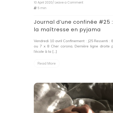
10 April 2020
/ Leave a Comment
on
Journal
5 min
d’une
confinée
Journal d’une confinée #25 
#25
:
la maîtresse en pyjama
la
maîtresse
en
Vendredi 10 avril Confinement : J25 Ressenti : 8
pyjama
ou 7 x 8 Cher corona, Dernière ligne droite 
l’école à la […]
Read More