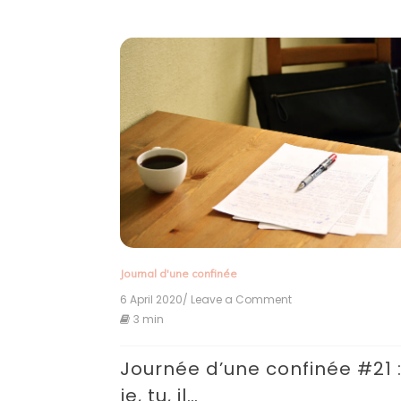
Journal d'une confinée
6 April 2020
/ Leave a Comment
on
Journée
3 min
d’une
confinée
Journée d’une confinée #21 
#21
:
je, tu, il…
je,