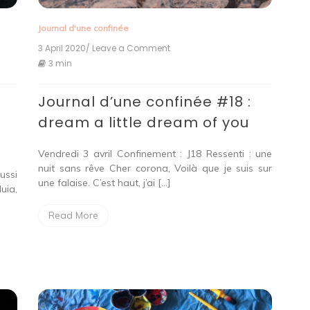
Journal d'une confinée
3 April 2020
/ Leave a Comment
on
Journal
3 min
d’une
confinée
:
Journal d’une confinée #18 :
#18
:
dream a little dream of you
dream
a
little
Vendredi 3 avril Confinement : J18 Ressenti : une
dream
nuit sans rêve Cher corona, Voilà que je suis sur
of
ussi
une falaise. C’est haut, j’ai […]
you
uia,
Read More