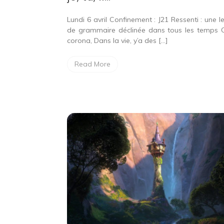
tu,
il…
Lundi 6 avril Confinement : J21 Ressenti : une l
de grammaire déclinée dans tous les temps 
corona, Dans la vie, y’a des […]
Read More