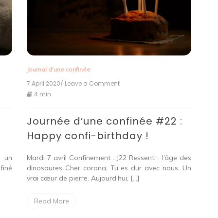
Journal d'une confinée
7 April 2020
/ Leave a Comment
on
Journée
4 min
d’une
confinée
Journée d’une confinée #22 :
#22
:
Happy confi-birthday !
Happy
confi-
birthday
: un
Mardi 7 avril Confinement : J22 Ressenti : l’âge des
!
finé
dinosaures Cher corona, Tu es dur avec nous. Un
vrai cœur de pierre. Aujourd’hui, […]
Read More