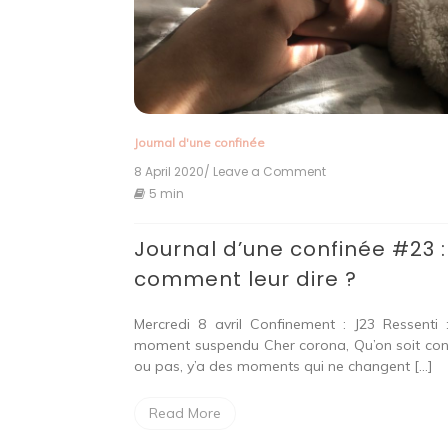
Journal d'une confinée
8 April 2020
/ Leave a Comment
on
Journal
5 min
d’une
confinée
Journal d’une confinée #23 :
#23
:
comment leur dire ?
comment
leur
dire
Mercredi 8 avril Confinement : J23 Ressenti 
?
moment suspendu Cher corona, Qu’on soit con
ou pas, y’a des moments qui ne changent […]
Read More