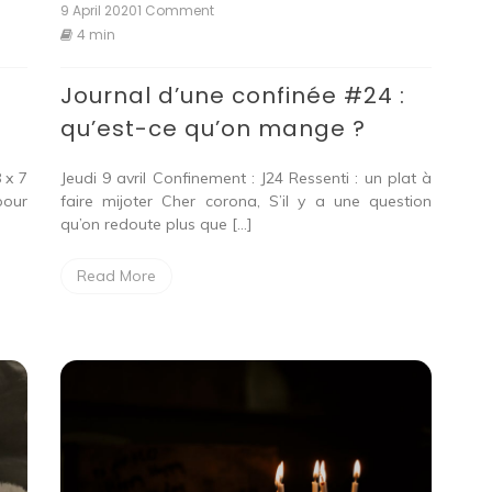
9 April 2020
1 Comment
on
Journal
4 min
d’une
confinée
:
Journal d’une confinée #24 :
#24
:
qu’est-ce qu’on mange ?
qu’est-
ce
qu’on
 x 7
Jeudi 9 avril Confinement : J24 Ressenti : un plat à
mange
pour
faire mijoter Cher corona, S’il y a une question
?
qu’on redoute plus que […]
Read More