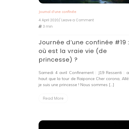
Journal d'une confinée
4 April 2020
/ Leave a Comment
on
Journée
3 min
d’une
confinée
Journée d’une confinée #19 
#19
:
où est la vraie vie (de
où
est
princesse) ?
la
vraie
vie
Samedi 4 avril Confinement : J19 Ressenti : a
(de
haut que la tour de Raiponce Cher corona, Allél
princesse)
je suis une princesse ! Nous sommes […]
?
Read More