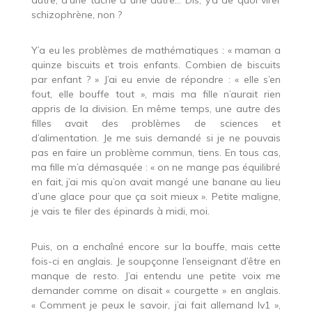
schizophrène, non ?
Y’a eu les problèmes de mathématiques : « maman a
quinze biscuits et trois enfants. Combien de biscuits
par enfant ? » J’ai eu envie de répondre : « elle s’en
fout, elle bouffe tout », mais ma fille n’aurait rien
appris de la division. En même temps, une autre des
filles avait des problèmes de sciences et
d’alimentation. Je me suis demandé si je ne pouvais
pas en faire un problème commun, tiens. En tous cas,
ma fille m’a démasquée : « on ne mange pas équilibré
en fait, j’ai mis qu’on avait mangé une banane au lieu
d’une glace pour que ça soit mieux ». Petite maligne,
je vais te filer des épinards à midi, moi.
Puis, on a enchaîné encore sur la bouffe, mais cette
fois-ci en anglais. Je soupçonne l’enseignant d’être en
manque de resto. J’ai entendu une petite voix me
demander comme on disait « courgette » en anglais.
« Comment je peux le savoir, j’ai fait allemand lv1 »,