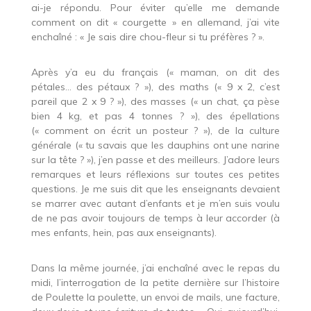
ai-je répondu. Pour éviter qu’elle me demande
comment on dit « courgette » en allemand, j’ai vite
enchaîné : « Je sais dire chou-fleur si tu préfères ? ».
Après y’a eu du français (« maman, on dit des
pétales… des pétaux ? »), des maths (« 9 x 2, c’est
pareil que 2 x 9 ? »), des masses (« un chat, ça pèse
bien 4 kg, et pas 4 tonnes ? »), des épellations
(« comment on écrit un posteur ? »), de la culture
générale (« tu savais que les dauphins ont une narine
sur la tête ? »), j’en passe et des meilleurs. J’adore leurs
remarques et leurs réflexions sur toutes ces petites
questions. Je me suis dit que les enseignants devaient
se marrer avec autant d’enfants et je m’en suis voulu
de ne pas avoir toujours de temps à leur accorder (à
mes enfants, hein, pas aux enseignants).
Dans la même journée, j’ai enchaîné avec le repas du
midi, l’interrogation de la petite dernière sur l’histoire
de Poulette la poulette, un envoi de mails, une facture,