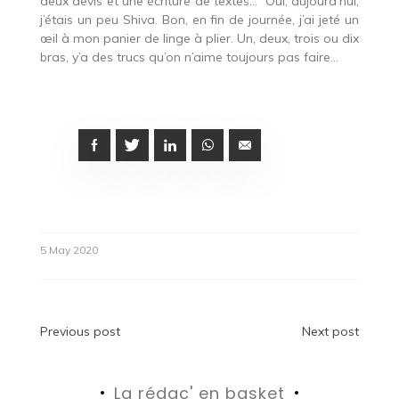
deux devis et une écriture de textes… Oui, aujourd’hui,
j’étais un peu Shiva. Bon, en fin de journée, j’ai jeté un
œil à mon panier de linge à plier. Un, deux, trois ou dix
bras, y’a des trucs qu’on n’aime toujours pas faire…
5 May 2020
Post
Previous post
Next post
navigation
La rédac' en basket