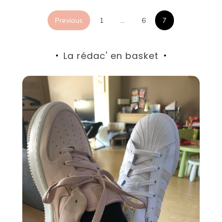
Posts
Previous
1
…
6
7
pagination
La rédac' en basket